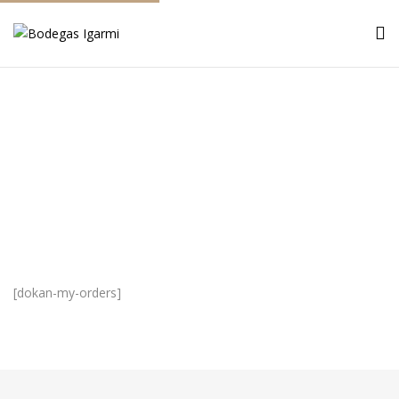
My Orders
Inicio
My Orders
[dokan-my-orders]