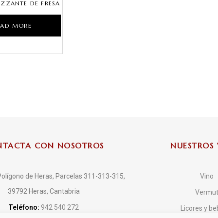
IZZANTE DE FRESA
EAD MORE
NTACTA CON NOSOTROS
NUESTROS 
olígono de Heras, Parcelas 311-313-315,
Vino
39792 Heras, Cantabria
Vermu
Teléfono:
942 540 272
Licores y be