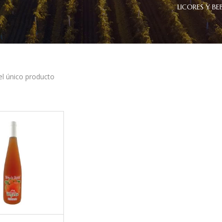
LICORES Y BE
l único producto