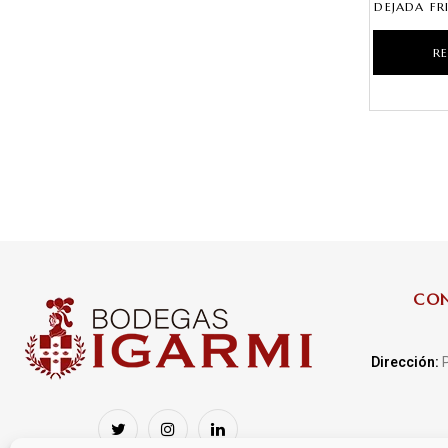
DEJADA FR
R
CO
Dirección:
P