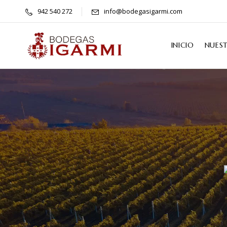
942 540 272
info@bodegasigarmi.com
INICIO
NUES