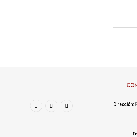
CO
Dirección:
P
Em