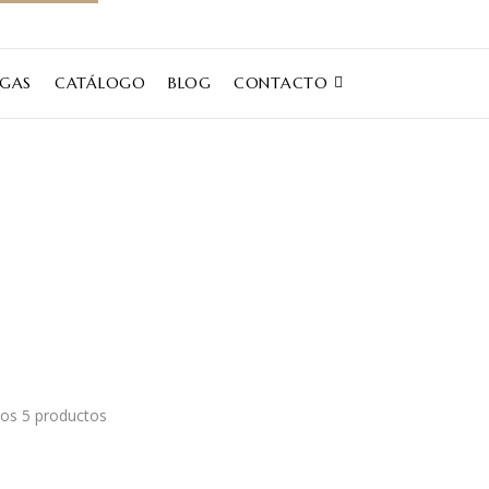
EGAS
CATÁLOGO
BLOG
CONTACTO
Rioja
Inicio
Catálogo
Products tagged “rioja”
os 5 productos