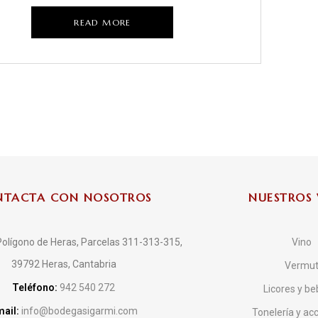
READ MORE
NTACTA CON NOSOTROS
NUESTROS 
olígono de Heras, Parcelas 311-313-315,
Vino
39792 Heras, Cantabria
Vermu
Teléfono:
942 540 272
Licores y be
ail:
info@bodegasigarmi.com
Tonelería y ac